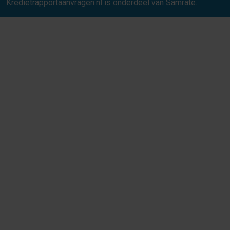
Kredietrapportaanvragen.nl is onderdeel van
Samrate
.