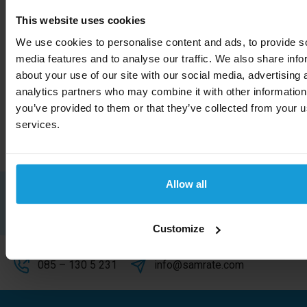
Kredietrapportaanvragen biedt een kredietcheck aan
This website uses cookies
voor bedrijven uit bijna alle landen in de wereld. Kom
niet voor verassingen te staan en laat ons het bedrijf
We use cookies to personalise content and ads, to provide s
media features and to analyse our traffic. We also share info
checken. Mocht u een kredietcheck uit een ander
about your use of our site with our social media, advertising 
land dan Brazilië nodig hebben, bekijk dan
analytics partners who may combine it with other information
ons
complete landen overzicht
.
you’ve provided to them or that they’ve collected from your us
services.
Allow all
Henk van Vliet
Hulp nodig met het aanvragen van je
kredietrapport?
Customize
085 – 130 5 231
info@samrate.com