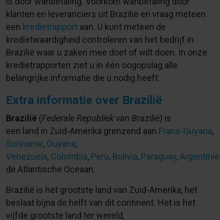
is door wanbetaling. Voorkom wanbetaling door
klanten en leveranciers uit Brazilië en vraag meteen
een
kredietrapport
aan. U kunt meteen de
kredietwaardigheid controleren van het bedrijf in
Brazilië waar u zaken mee doet of wilt doen. In onze
kredietrapporten ziet u in één oogopslag alle
belangrijke informatie die u nodig heeft.
Extra informatie over Brazilië
Brazilië
(
Federale Republiek van Brazilië
) is
een land in Zuid-Amerika grenzend aan
Frans-Guyana
,
Suriname
,
Guyana
,
Venezuela
,
Colombia
,
Peru
,
Bolivia
,
Paraguay
,
Argentinië
de Atlantische Oceaan.
Brazilië is het grootste land van Zuid-Amerika, het
beslaat bijna de helft van dit continent. Het is het
vijfde grootste land ter wereld,