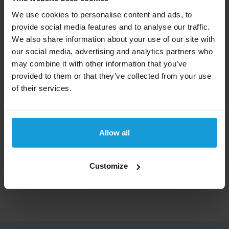
rijst en suiker zijn belangrijke landbouwproducten.
We use cookies to personalise content and ads, to
provide social media features and to analyse our traffic.
Guyana is in grensconflicten met Suriname en
We also share information about your use of our site with
Venezuela door het ontdekking van olie op
our social media, advertising and analytics partners who
verschillende locaties.
may combine it with other information that you’ve
provided to them or that they’ve collected from your use
Een kredietcheck kan wereldwijd
of their services.
Kredietrapportaanvragen biedt een kredietcheck aan
voor bedrijven uit bijna alle landen in de wereld. Kom
niet voor verassingen te staan en laat ons het bedrijf
Allow all
checken. Mocht u een kredietcheck uit een ander
land dan Guyana nodig hebben, bekijk dan
ons
complete landen overzicht
.
Customize