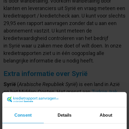
is door wanbetaling. Voorkom wanbetaling door
klanten en leveranciers uit Syrië en vraag meteen een
kredietrapport / kredietcheck aan. U kunt voor slechts
29,95
een rapport aanvragen zonder dat u aan een
abonnement vastzit. U kunt meteen de
kredietwaardigheid controleren van het bedrijf
in Syrië waar u zaken mee doet of wilt doen. In onze
kredietrapporten ziet u in één oogopslag alle
belangrijke informatie die u nodig heeft.
Extra informatie over Syrië
Syrië
(
Arabische Republiek Syrië
) is een land in Azië
en het Midden-Oosten. Het grenst aan
Turkije
,
Irak
,
Jordanië
,
Libanon
en
Israël
. Een deel van Syrië,
de Golanhoogvlakte, is door Israël bezet.
Consent
Details
About
Tot 2011 was Syrië vanwege zijn grote cultureel-
historische rijkdom een zeer populaire toeristische