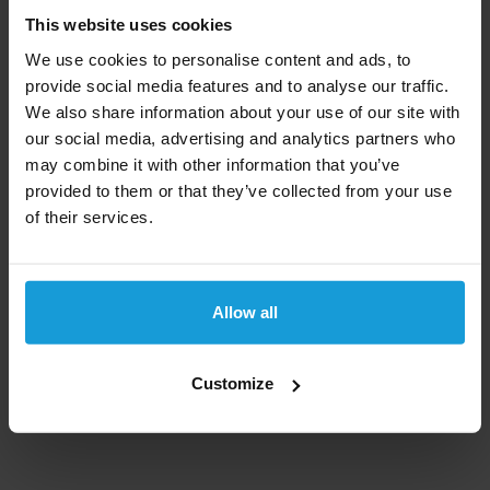
bestemming maar door onrust in de regio veranderde
This website uses cookies
dat. Sinds de onrust begon, kromp de economie met
We use cookies to personalise content and ads, to
35 procent.
provide social media features and to analyse our traffic.
We also share information about your use of our site with
Syrië wordt gezien als een land met een
our social media, advertising and analytics partners who
lagermidden-inkomen. Het blijft afhankelijk van de
may combine it with other information that you’ve
olie- en landbouwsector.
provided to them or that they’ve collected from your use
of their services.
Een kredietcheck kan wereldwijd
Kredietrapportaanvragen biedt een kredietcheck aan
voor bedrijven uit bijna alle landen in de wereld. Kom
Allow all
niet voor verassingen te staan en laat ons het bedrijf
checken. Mocht u een kredietcheck uit een ander
land dan Syrië nodig hebben, bekijk dan ons
complete
Customize
landen overzicht
.