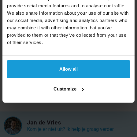
van inkomsten voor het land, maar wegens onrust in
provide social media features and to analyse our traffic.
de regio is dit niet altijd stabiel.
We also share information about your use of our site with
our social media, advertising and analytics partners who
Een kredietcheck kan wereldwijd
may combine it with other information that you’ve
provided to them or that they’ve collected from your use
Kredietrapportaanvragen biedt een kredietcheck aan
of their services.
voor bedrijven uit bijna alle landen in de wereld. Kom
niet voor verassingen te staan en laat ons het bedrijf
checken. Mocht u een kredietcheck uit een ander
Allow all
land dan Irak nodig hebben, bekijk dan ons
complete
landen overzicht
.
Customize
Jan de Vries
Kom je er niet uit? Ik help je graag verder.