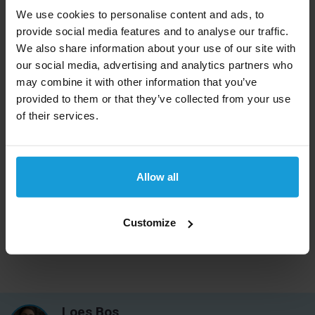
De naam komt van Mauretania in de oudheid en de
We use cookies to personalise content and ads, to
Romeinse tijd, alhoewel dat gebied toen op de
provide social media features and to analyse our traffic.
noordkust van Afrika gesitueerd werd, ongeveer het
We also share information about your use of our site with
our social media, advertising and analytics partners who
huidige Marokko en Algerije.
may combine it with other information that you’ve
Een kredietcheck kan wereldwijd
provided to them or that they’ve collected from your use
of their services.
Kredietrapportaanvragen biedt een kredietcheck aan
voor bedrijven uit bijna alle landen in de wereld. Kom
niet voor verassingen te staan en laat ons het bedrijf
Allow all
checken. Mocht u een kredietcheck uit een ander
land dan Mauritanië nodig hebben, bekijk dan
ons
complete landen overzicht
.
Customize
Loes Bos