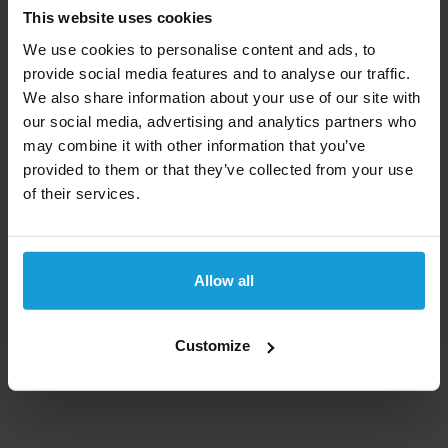
De hoofdstad Bamako ligt in het zuidwesten van het
This website uses cookies
land. Mali heeft ruim 15 miljoen inwoners waarvan
We use cookies to personalise content and ads, to
meer dan 10% in en rond de hoofdstad woont. Het is
provide social media features and to analyse our traffic.
een van de armste landen ter wereld.
We also share information about your use of our site with
our social media, advertising and analytics partners who
Het land heeft te kampen met ernstige interne
may combine it with other information that you’ve
spanningen.
provided to them or that they’ve collected from your use
Een kredietcheck kan wereldwijd
of their services.
Kredietrapportaanvragen biedt een kredietcheck aan
voor bedrijven uit bijna alle landen in de wereld. Kom
Allow all
niet voor verassingen te staan en laat ons het bedrijf
checken. Mocht u een kredietcheck uit een ander
land dan Mali nodig hebben, bekijk dan ons
complete
Customize
landen overzicht
.