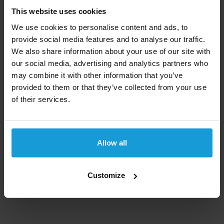
This website uses cookies
De economie van Qatar leunt zwaar op de productie
We use cookies to personalise content and ads, to
van aardolie en aardgas. Het land exporteert aardolie,
provide social media features and to analyse our traffic.
waaraan het zijn grote rijkdom dankt en na
Rusland
We also share information about your use of our site with
en
Iran
heeft Qatar de grootste gasreserves. Ook is
our social media, advertising and analytics partners who
een grote deel van de beroepsbevolking werkzaam in
may combine it with other information that you’ve
de bouwsector.
provided to them or that they’ve collected from your use
of their services.
Een kredietcheck kan wereldwijd
Kredietrapportaanvragen biedt een kredietcheck aan
voor bedrijven uit bijna alle landen in de wereld. Kom
Allow all
niet voor verassingen te staan en laat ons het bedrijf
checken. Mocht u een kredietcheck uit een ander
land dan Qatar nodig hebben, bekijk dan
Customize
ons
complete landen overzicht
.