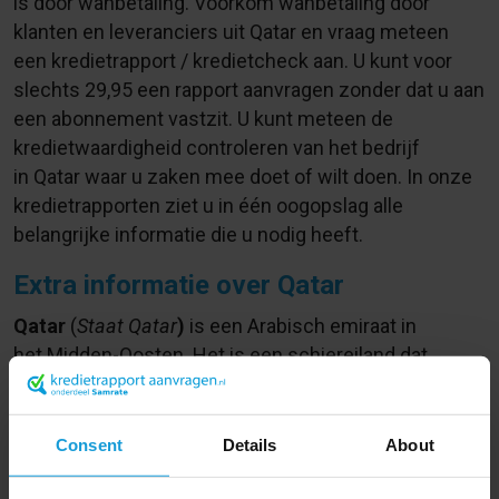
is door wanbetaling. Voorkom wanbetaling door
klanten en leveranciers uit Qatar en vraag meteen
een kredietrapport / kredietcheck aan. U kunt voor
slechts
29,95
een rapport aanvragen zonder dat u aan
een abonnement vastzit. U kunt meteen de
kredietwaardigheid controleren van het bedrijf
in Qatar waar u zaken mee doet of wilt doen. In onze
kredietrapporten ziet u in één oogopslag alle
belangrijke informatie die u nodig heeft.
Extra informatie over Qatar
Qatar
(
Staat Qatar
)
is een Arabisch emiraat in
het Midden-Oosten. Het is een schiereiland dat
grenst aan
Saoedi-Arabië
en ten oosten ligt
van
Bahrein
.
Consent
Details
About
Qatar is een absolute monarchie en het land is lid van
de Arabische Liga.