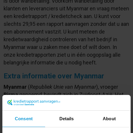
is door wanbetaling. Voorkom wanbetaling door
klanten en leveranciers uit Myanmar en vraag meteen
een kredietrapport / kredietcheck aan. U kunt voor
slechts
29,95
een rapport aanvragen zonder dat u aan
een abonnement vastzit. U kunt meteen de
kredietwaardigheid controleren van het bedrijf in
Myanmar waar u zaken mee doet of wilt doen. In
onze kredietrapporten ziet u in één oogopslag alle
belangrijke informatie die u nodig heeft.
Extra informatie over Myanmar
Myanmar
(
Republiek Unie van Myanmar
), vroeger
Birma
genoemd, bevindt zich in Zuidoost-Azië. Het
grenst aan
Bangladesh
,
India
,
China
, Laos en
Thailand
.
Het land behoort tot de armste ter wereld, met meer
Consent
Details
About
dan 10% van de bevolking zonder geld om aan
dagelijks voedsel te komen. Landbouw zorgt voor