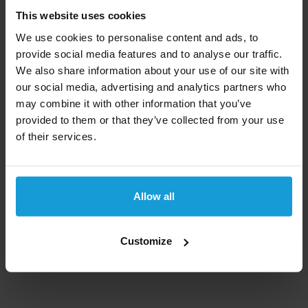
werk en levensonderhoud voor meer dan de helft van
This website uses cookies
de bevolking. Het land heeft veel natuurlijke
We use cookies to personalise content and ads, to
grondstoffen maar door gebrek aan kapitaal worden
provide social media features and to analyse our traffic.
deze bijna niet geëxploiteerd.
We also share information about your use of our site with
our social media, advertising and analytics partners who
Aung San Suu Kyi, een Myanmarese politica, was in
may combine it with other information that you’ve
1991 winnares van de Nobelprijs voor de Vrede.
provided to them or that they’ve collected from your use
of their services.
Een kredietcheck kan wereldwijd
Kredietrapportaanvragen biedt een kredietcheck aan
voor bedrijven uit bijna alle landen in de wereld. Kom
Allow all
niet voor verassingen te staan en laat ons het bedrijf
checken. Mocht u een kredietcheck uit een ander
land dan Myanmar nodig hebben, bekijk dan
Customize
ons
complete landen overzicht
.