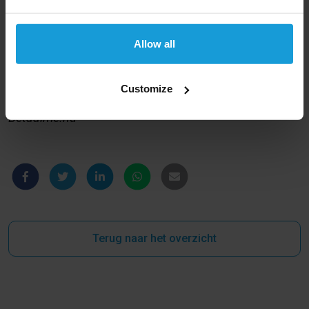
formulier:
https://www.kredietrapportaanvragen.nl/incasso-
Allow all
formulier/
*
Het onderzoek is uitgevoerd door onafhankelijk
Customize
onderzoeksbureau DirectResearch in opdracht van
Betaalme.nu
Terug naar het overzicht