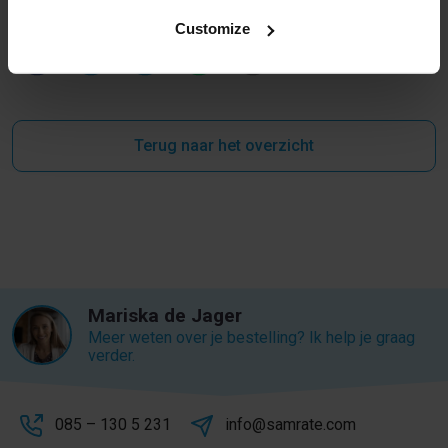
Customize
Terug naar het overzicht
Mariska de Jager
Meer weten over je bestelling? Ik help je graag
verder.
085 – 130 5 231
info@samrate.com