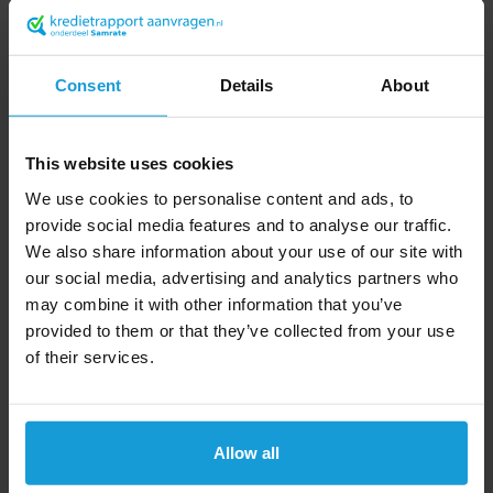
en het rendement. Daarnaast moeten
kredietverzekeraars altijd een risicobeoordeling voor
zichzelf doen. Dat betekent dat binnen bepaalde
Consent
Details
About
branches en segmenten het risico voor de
verzekeraar geminimaliseerd en gelimiteerd wordt.
Dit betekend dat risicobranches zoals: retail, bouw en
This website uses cookies
uitzendbureaus van kredietverzekeraars vaak een
We use cookies to personalise content and ads, to
nullimiet krijgen en daardoor niet verzekerbaar zijn,
provide social media features and to analyse our traffic.
dit terwijl er wel premie moet worden afgedragen.
We also share information about your use of our site with
our social media, advertising and analytics partners who
Oplossing kredietrapport
may combine it with other information that you’ve
Als bedrijf wilt u weten met wie u zaken doet. Bestel
provided to them or that they’ve collected from your use
daarom vooraf aan de aanname van uw nieuwe
of their services.
klanten eerst een kredietrapport. Een kredietrapport
aanvragen kan online, 24 uur per dag, voor slechts
€6,95 (NL) per stuk. U ontvangt het rapport binnen 5
Allow all
minuten in uw mailbox.