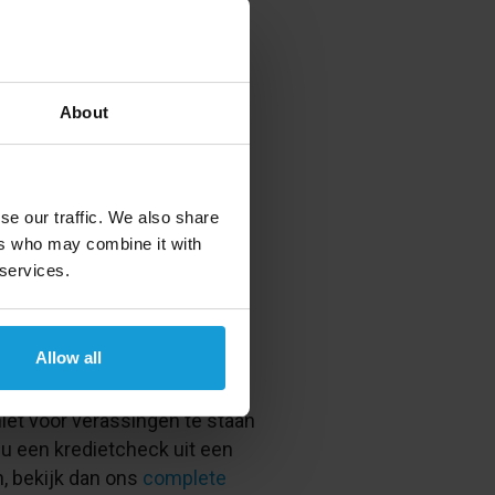
pore
et kleinste land van Zuidoost-
taal 63 eilanden, met
Maleisië
About
 vasteland van Maleisië
 Ook enkele omliggende
se our traffic. We also share
fdeiland via vaste
ers who may combine it with
 services.
rootste haven van de wereld.
dwijd
Allow all
dietcheck aan voor bedrijven
 niet voor verassingen te staan
 u een kredietcheck uit een
, bekijk dan ons
complete