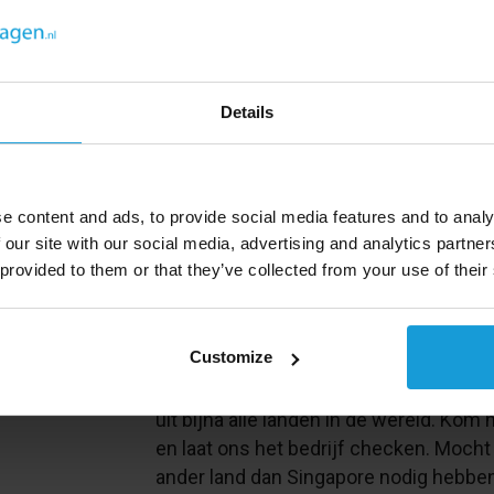
Extra informatie over Singa
Singapore
(
Republiek Singapore
) is h
Azië en beslaat uit een groep van in to
Details
en
Indonesië
als buurlanden.
Het hoofdeiland, Singapore, is met het
verbonden door een dijk en een brug.
e content and ads, to provide social media features and to analy
binnenlandse eilanden zijn met het hoo
 our site with our social media, advertising and analytics partn
verbindingen verbonden.
 provided to them or that they’ve collected from your use of their
De haven van Singapore is de een na g
Een kredietcheck kan werel
Customize
Kredietrapportaanvragen biedt een kre
uit bijna alle landen in de wereld. Kom
en laat ons het bedrijf checken. Mocht
ander land dan Singapore nodig hebben