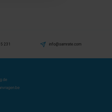
 5 231
info@samrate.com
g.de
anvragen.be