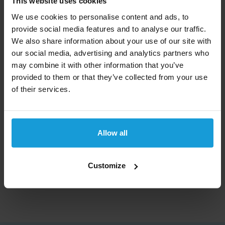
This website uses cookies
continent groeit de economie enigszins, maar de
We use cookies to personalise content and ads, to
kloof tussen arm en rijk blijft onverminderd groot.
provide social media features and to analyse our traffic.
Het produceren van landbouwproducten voor export
We also share information about your use of our site with
is belangrijk. Uit onderzoek blijkt Honduras het meest
our social media, advertising and analytics partners who
gewelddadige land ter wereld te zijn.
may combine it with other information that you’ve
provided to them or that they’ve collected from your use
Een kredietcheck kan wereldwijd
of their services.
Kredietrapportaanvragen biedt een kredietcheck aan
voor bedrijven uit bijna alle landen in de wereld. Kom
niet voor verassingen te staan en laat ons het bedrijf
Allow all
checken. Mocht u een kredietcheck uit een ander
land dan Hondurasnodig hebben, bekijk dan
Customize
ons
complete landen overzicht
.