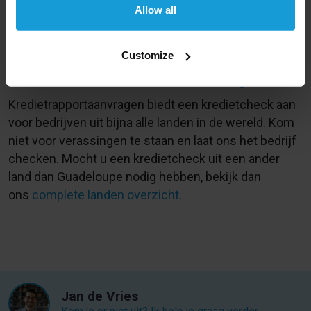
Allow all
Het toerisme is een van de belangrijkste
economische sectoren, door middels van
cruiseschippen.
Customize
Een kredietcheck kan wereldwijd
Kredietrapportaanvragen biedt een kredietcheck aan
voor bedrijven uit bijna alle landen in de wereld. Kom
niet voor verassingen te staan en laat ons het bedrijf
checken. Mocht u een kredietcheck uit een ander
land dan Guadeloupe nodig hebben, bekijk dan
ons
complete landen overzicht
.
Jan de Vries