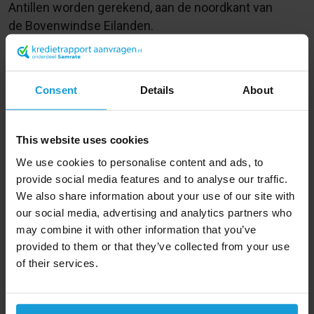
Antillen worden gerekend, aan de noordkant van
de Bovenwindse Eilanden.
Met Guadeloupe wordt vaak het hoofdeiland bedoeld
dat eigenlijk uit twee door een smalle zeestraat
Consent
Details
About
gescheiden eilanden bestaat: Basse-
Terre en Grande-Terre.
Het departement Guadeloupe bestaat uit meerdere
This website uses cookies
gebieden: Basse-Terre, Grande Terre, Marie-Galante,
We use cookies to personalise content and ads, to
La Désirade, Îles des Saintes (dat uit negen kleine
provide social media features and to analyse our traffic.
eilanden bestaat, waarvan er twee permanent
We also share information about your use of our site with
bewoond zijn) en Îles de la Petite Terre ( twee
our social media, advertising and analytics partners who
onbewoonde eilanden).
may combine it with other information that you’ve
provided to them or that they’ve collected from your use
Omdat Guadeloupe een deel van
Frankrijk
is, is het lid
of their services.
van de Europese Unie en wordt als betaalmiddel
de euro gebruikt.