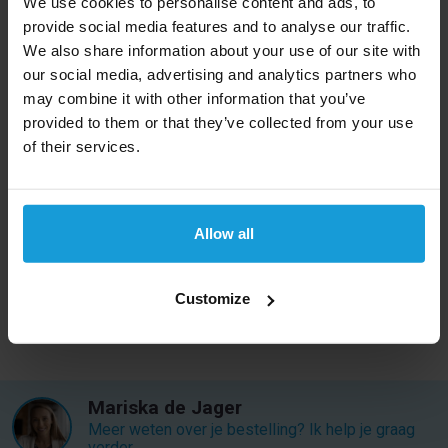
We use cookies to personalise content and ads, to
provide social media features and to analyse our traffic.
Volgens de VN leeft in Ghana 28,5% van de bevolking
We also share information about your use of our site with
onder de armoedegrens.
our social media, advertising and analytics partners who
may combine it with other information that you’ve
Een kredietcheck kan wereldwijd
provided to them or that they’ve collected from your use
Kredietrapportaanvragen biedt een kredietcheck aan
of their services.
voor bedrijven uit bijna alle landen in de wereld. Kom
niet voor verassingen te staan en laat ons het bedrijf
checken. Mocht u een kredietcheck uit een ander
Allow all
land dan Ghana nodig hebben, bekijk dan
ons
complete landen overzicht
.
Customize
Mariska de Jager
Meer weten over je bestelling? Ik help je graag
verder.