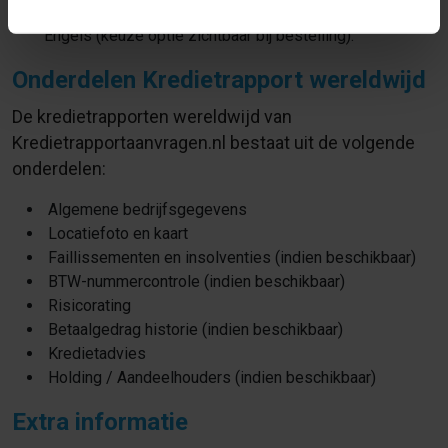
In de volgende talen verkrijgbaar: Nederland, Duits en
Engels (keuze optie zichtbaar bij bestelling).
Onderdelen Kredietrapport wereldwijd
De kredietrapporten wereldwijd van
Kredietrapportaanvragen.nl bestaat uit de volgende
onderdelen:
Algemene bedrijfsgegevens
Locatiefoto en kaart
Faillissementen en insolventies (indien beschikbaar)
BTW-nummercontrole (indien beschikbaar)
Risicorating
Betaalgedrag historie (indien beschikbaar)
Kredietadvies
Holding / Aandeelhouders (indien beschikbaar)
Extra informatie