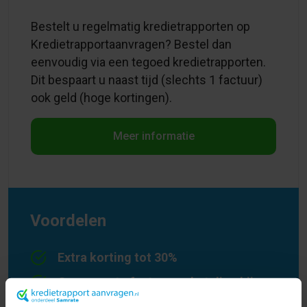
Bestelt u regelmatig kredietrapporten op
Kredietrapportaanvragen? Bestel dan
eenvoudig via een tegoed kredietrapporten.
Dit bespaart u naast tijd (slechts 1 factuur)
ook geld (hoge kortingen).
Meer informatie
Voordelen
Extra korting tot 30%
Geen aparte factuur en betaling bij
iedere bestelling