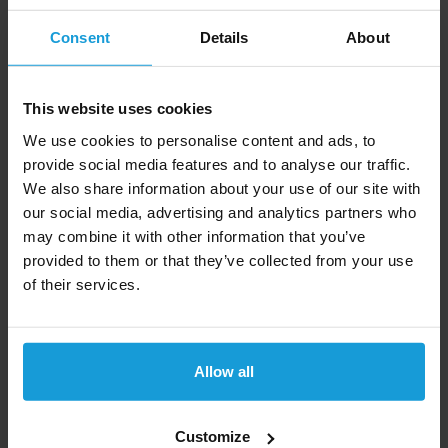
Duidelijk overzicht van uw tegoed
Consent
Details
About
Tegoed is onbeperkt houdbaar
This website uses cookies
We use cookies to personalise content and ads, to
provide social media features and to analyse our traffic.
We also share information about your use of our site with
our social media, advertising and analytics partners who
Voordelen kredietrapport wereldwijd
may combine it with other information that you’ve
provided to them or that they’ve collected from your use
Dit kredietrapport wereldwijd van
of their services.
Kredietrapportaanvragen.nl heeft de volgende
voordelen:
Snelle inzage kredietwaardigheid
Allow all
Gebaseerd op meer dan 10.000 bronnen
Duidelijke Credit score
Betrouwbaarste data
Customize