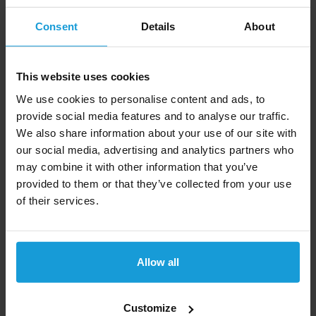
Duidelijk overzicht van uw tegoed
Consent
Details
About
Tegoed is onbeperkt houdbaar
This website uses cookies
We use cookies to personalise content and ads, to
provide social media features and to analyse our traffic.
We also share information about your use of our site with
our social media, advertising and analytics partners who
Voordelen kredietrapport wereldwijd
may combine it with other information that you’ve
provided to them or that they’ve collected from your use
Dit kredietrapport wereldwijd van
of their services.
Kredietrapportaanvragen.nl heeft de volgende
voordelen:
Snelle inzage kredietwaardigheid
Allow all
Gebaseerd op meer dan 10.000 bronnen
Duidelijke Credit score
Betrouwbaarste data
Customize