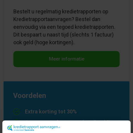
Bestelt u regelmatig kredietrapporten op
Kredietrapportaanvragen? Bestel dan
eenvoudig via een tegoed kredietrapporten.
Dit bespaart u naast tijd (slechts 1 factuur)
ook geld (hoge kortingen).
Meer informatie
Voordelen
Extra korting tot 30%
Geen aparte factuur en betaling bij
iedere bestelling