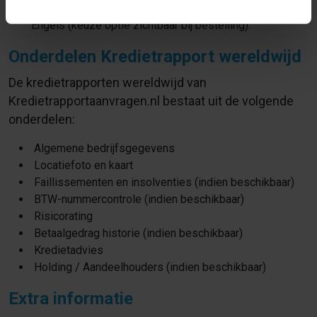
In de volgende talen verkrijgbaar: Nederland, Duits en
Engels (keuze optie zichtbaar bij bestelling).
Onderdelen Kredietrapport wereldwijd
De kredietrapporten wereldwijd van
Kredietrapportaanvragen.nl bestaat uit de volgende
onderdelen:
Algemene bedrijfsgegevens
Locatiefoto en kaart
Faillissementen en insolventies (indien beschikbaar)
BTW-nummercontrole (indien beschikbaar)
Risicorating
Betaalgedrag historie (indien beschikbaar)
Kredietadvies
Holding / Aandeelhouders (indien beschikbaar)
Extra informatie