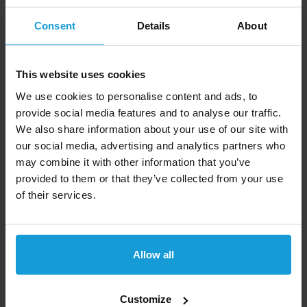
Duidelijk overzicht van uw tegoed
Consent
Details
About
Tegoed is onbeperkt houdbaar
This website uses cookies
We use cookies to personalise content and ads, to
provide social media features and to analyse our traffic.
We also share information about your use of our site with
our social media, advertising and analytics partners who
Voordelen kredietrapport wereldwijd
may combine it with other information that you’ve
provided to them or that they’ve collected from your use
Dit kredietrapport wereldwijd van
of their services.
Kredietrapportaanvragen.nl heeft de volgende
voordelen:
Snelle inzage kredietwaardigheid
Allow all
Gebaseerd op meer dan 10.000 bronnen
Duidelijke Credit score
Betrouwbaarste data
Customize