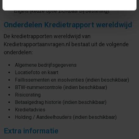
In de volgende talen verkrijgbaar: Nederland, Duits en
Engels (keuze optie zichtbaar bij bestelling).
Onderdelen Kredietrapport wereldwijd
De kredietrapporten wereldwijd van
Kredietrapportaanvragen.nl bestaat uit de volgende
onderdelen:
Algemene bedrijfsgegevens
Locatiefoto en kaart
Faillissementen en insolventies (indien beschikbaar)
BTW-nummercontrole (indien beschikbaar)
Risicorating
Betaalgedrag historie (indien beschikbaar)
Kredietadvies
Holding / Aandeelhouders (indien beschikbaar)
Extra informatie