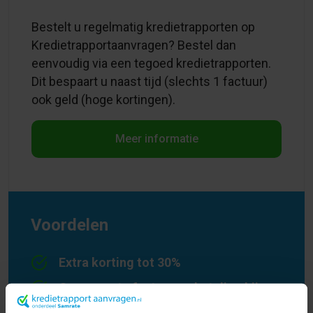
Bestelt u regelmatig kredietrapporten op
Kredietrapportaanvragen? Bestel dan
eenvoudig via een tegoed kredietrapporten.
Dit bespaart u naast tijd (slechts 1 factuur)
ook geld (hoge kortingen).
Meer informatie
Voordelen
Extra korting tot 30%
Geen aparte factuur en betaling bij
iedere bestelling