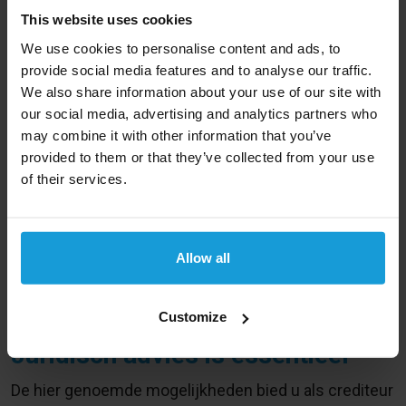
This website uses cookies
Bestuurders van een vennootschap kunnen zich
We use cookies to personalise content and ads, to
persoonlijk garant stellen voor factuur betalingen, wat
provide social media features and to analyse our traffic.
een extra zekerheid vormt.
We also share information about your use of our site with
our social media, advertising and analytics partners who
5. Uw vordering indienen bij de curator
may combine it with other information that you’ve
Bij een faillissement is het cruciaal om uw vordering,
provided to them or that they’ve collected from your use
met voldoende bewijs, in te dienen bij de curator.
of their services.
Hiermee maakt u aanspraak op een deel van de
beschikbare gelden voor crediteuren.
Allow all
Het terugvragen van btw bij de fiscus is mogelijk met
een verklaring van de curator over het uitblijven van
betaling.
Customize
Juridisch advies is essentieel
De hier genoemde mogelijkheden bied u als crediteur