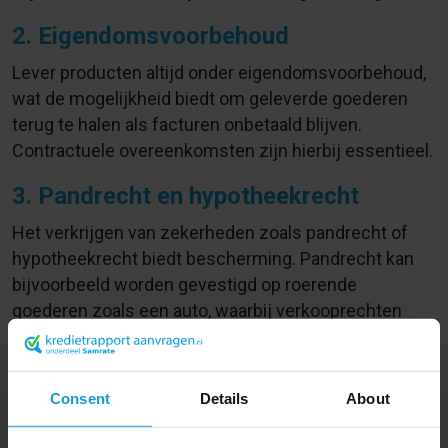
2. Eigendomsvoorbehoud
Lever producten altijd onder eigendomsvoorbehoud,
wat de mogelijkheid biedt om geleverde goederen
terug te halen als facturen onbetaald blijven.
Contractuele overeenkomsten zijn hierbij essentieel.
3. Pandrecht en hypotheekrecht
Het verkrijgen van zekerheden zoals pandrecht of
hypotheekrecht biedt bescherming. Pandrecht kan
bijvoorbeeld worden gevestigd op roerende
goederen zoals een auto, waarbij verkooprechten
worden verkregen.
4. Borgtocht en privé garantstelling
Consent
Details
About
Borgtocht door een derde partij verzekert betaling
van facturen als de debiteur in gebreke blijft.