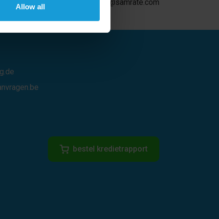
 5 231
info@samrate.com
Allow all
g.de
anvragen.be
bestel kredietrapport