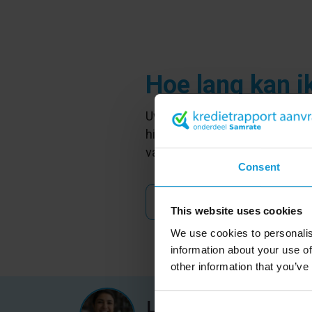
Hoe lang kan i
Uw kredietrapport tegoed is o
hiervoor
contact
met ons opne
van een tegoed kan uzelf sal
Consent
terug naar het overzicht
This website uses cookies
We use cookies to personalis
information about your use of
other information that you’ve
Loes Bos