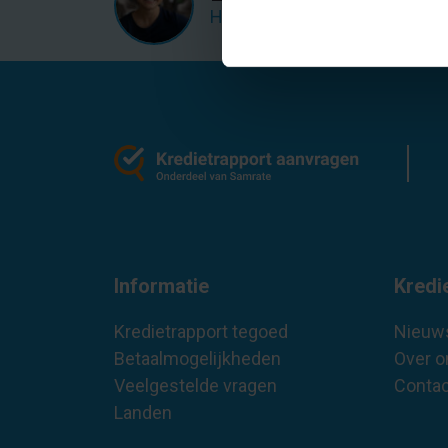
Hulp nodig met het aanvragen 
Informatie
Kredi
Kredietrapport tegoed
Nieuw
Betaalmogelijkheden
Over o
Veelgestelde vragen
Contac
Landen