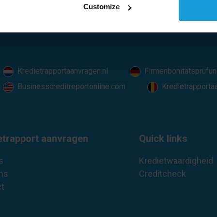
085 – 130
Customize
van je kredietrapport?
Kredietrapportaanvragen.nl
Firmenbonitätsprüfun
Businesscreditreportonline.com
Kredietrapporta
etrapport aanvragen
Quick links
s
Kredietwaardigheid
ns
Creditcheck
t