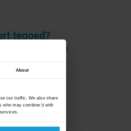
ort tegoed?
w tegoed weer opnemen. U kunt
ning. Voor het opwaarderen
About
se our traffic. We also share
ers who may combine it with
 services.