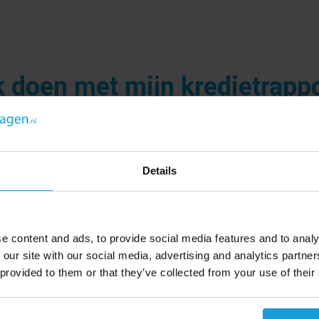
k doen met mijn kredietrapp
nbeperkt houdbaar. Verder kan u altijd wanneer u wilt u
men en wij storten uw tegoed binnen 1 week op uw reke
do aan uw tegoed toevoegen via uw eigen dashboard.
Details
e content and ads, to provide social media features and to analy
 our site with our social media, advertising and analytics partn
 provided to them or that they’ve collected from your use of their