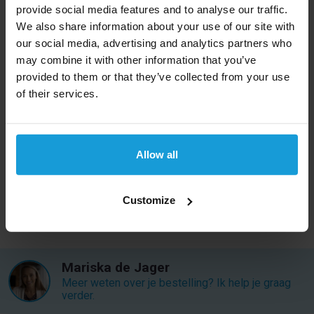
eenvoudig op
Kredietrapportaanvragen.nl
voor
provide social media features and to analyse our traffic.
slechts 6,95 euro per stuk.
We also share information about your use of our site with
our social media, advertising and analytics partners who
may combine it with other information that you’ve
provided to them or that they’ve collected from your use
of their services.
Terug naar het overzicht
Allow all
Customize
Mariska de Jager
Meer weten over je bestelling? Ik help je graag
verder.