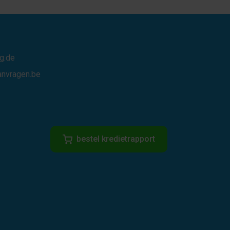
g.de
anvragen.be
bestel kredietrapport