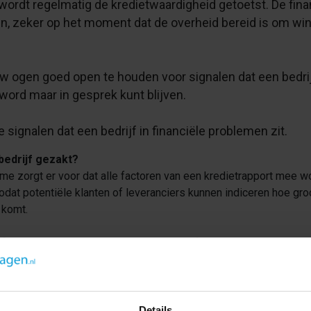
ordt regelmatig de kredietwaardigheid getoetst. De fin
en, zeker op het moment dat de overheid bereid is om win
uw ogen goed open te houden voor signalen dat een bedrij
 word maar in gesprek kunt blijven.
ke signalen dat een bedrijf in financiële problemen zit.
bedrijf gezakt?
tme zorgt er voor dat alle factoren van een kredietrapport mee
odat potentiële klanten of leveranciers kunnen indiceren hoe groo
 komt.
of de kredietscore in het kredietrapport afneemt. In onze kredi
es stijgen of dalen.
imiet omlaag gegaan?
ijf is de aanbevolen hoeveelheid openstaand krediet. Zorg ervoo
Details