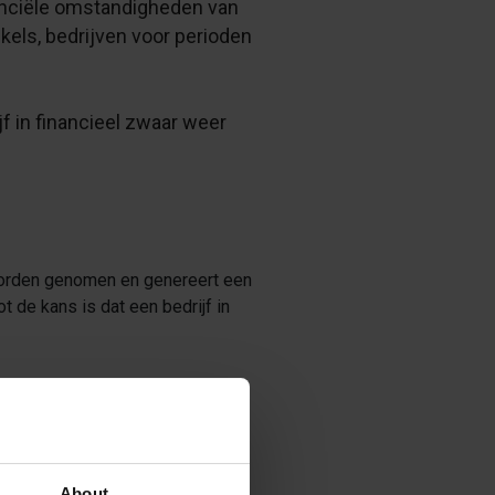
anciële omstandigheden van
kels, bedrijven voor perioden
f in financieel zwaar weer
 worden genomen en genereert een
t de kans is dat een bedrijf in
etrapporten geven we tevens een
r dat je niet meer openstaande
About