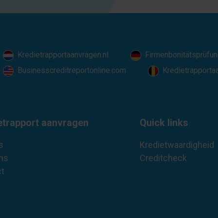
Kredietrapportaanvragen.nl
Firmenbonitätsprüfun
Businesscreditreportonline.com
Kredietrapporta
etrapport aanvragen
Quick links
s
Kredietwaardigheid
ns
Creditcheck
t