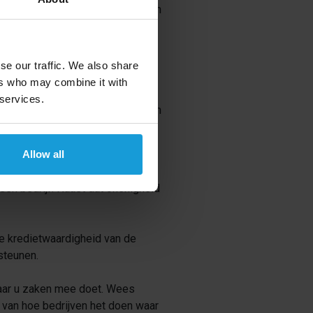
miet (kredietwaardigheid) zakt kan
p de snelheid waarmee uw klant
se our traffic. We also share
ers who may combine it with
 services.
Er zijn bedrijven die hun telefoon
belang dat je alsnog probeert in
Allow all
 een bedrijf. Naast dat onenigheid
e kredietwaardigheid van de
steunen.
 waar u zaken mee doet. Wees
t van hoe bedrijven het doen waar