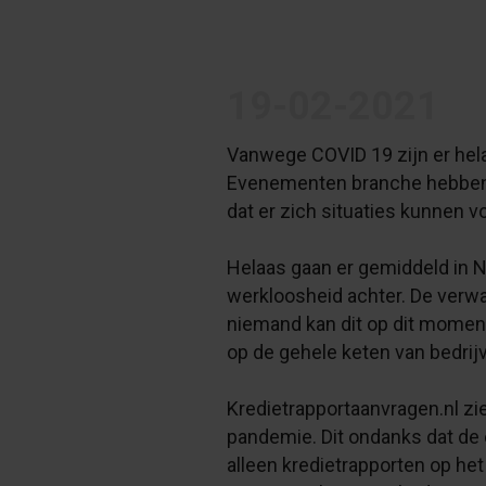
19-02-2021
Vanwege COVID 19 zijn er hela
Evenementen branche hebben h
dat er zich situaties kunnen
Helaas gaan er gemiddeld in Ne
werkloosheid achter. De verwa
niemand kan dit op dit moment g
op de gehele keten van bedri
Kredietrapportaanvragen.nl zi
pandemie. Dit ondanks dat de 
alleen kredietrapporten op h