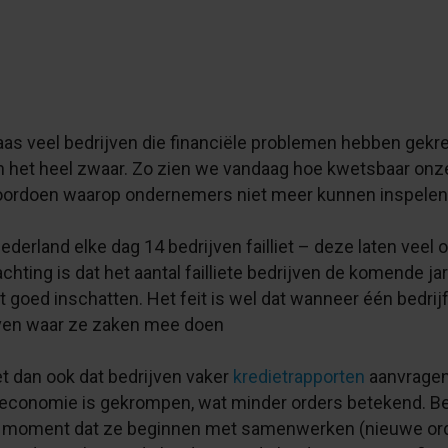
as veel bedrijven die financiële problemen hebben gekreg
et heel zwaar. Zo zien we vandaag hoe kwetsbaar onze e
 voordoen waarop ondernemers niet meer kunnen inspelen
derland elke dag 14 bedrijven failliet – deze laten veel
chting is dat het aantal failliete bedrijven de komende j
oed inschatten. Het feit is wel dat wanneer één bedrijf fa
jven waar ze zaken mee doen
et dan ook dat bedrijven vaker
kredietrapporten
aanvragen
economie is gekrompen, wat minder orders betekend. Bed
et moment dat ze beginnen met samenwerken (nieuwe ord