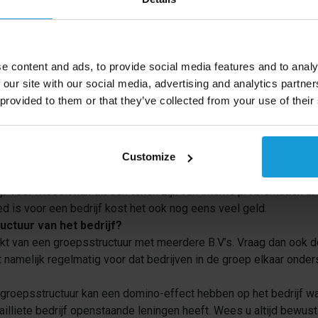
 kredietlimiet (kredietwaardigheid) toelaat. Wanneer de kredietli
zijn.
edrijf zijn facturen betaalt?
hoe goed een bedrijf zijn facturen betaalt. Wees altijd allert o
e content and ads, to provide social media features and to analy
 our site with our social media, advertising and analytics partn
 provided to them or that they’ve collected from your use of their
e problemen terecht komt merk je dit meteen in hun betaalgedrag. 
n, ook dit is een signaal dat het niet goed gaat en vergroot het 
Customize
ls?
f veel wisselt kan dit een teken zijn van interne problematiek in
ed is voor een bedrijf kost het ook nog eens veel geld.
uctuur van het bedrijf?
kt van een groepsstructuur met meerdere B.V’s. Vraag dan ook d
 namelijk regelmatig voor dat bedrijven in de groep elkaar onder
en groepsstructuur kan een domino-effect hebben op het bedrijf
failliete bedrijf openstaande leningen heeft. Wees u altijd bewus