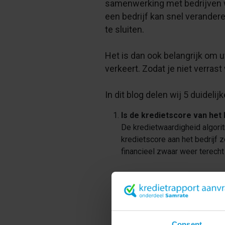
samenwerking met bedrijven w
een bedrijf kan snel verander
te sluiten.
Het is dan ook belangrijk om 
verkeert. Zodat je niet verrast
In dit blog delen wij 5 duidelij
Is de kredietscore van het 
De kredietwaardigheid algori
kredietscore aan het bedrijf z
financieel zwaar weer terecht
Let er daarom altijd goed op 
samenvatting van waarom scor
Is de aanbevolen kredietl
De kredietlimiet van een bedr
Consent